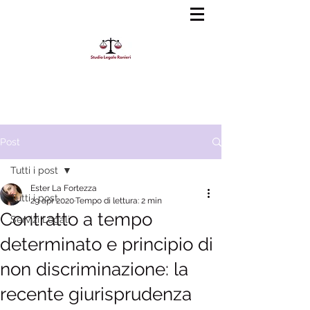
slrinforma@gmail.com
0805618083
Post
Tutti i post
Ester La Fortezza
Tutti i post
29 apr 2020
Tempo di lettura: 2 min
Contratto a tempo
Servizi Legali
determinato e principio di
non discriminazione: la
recente giurisprudenza