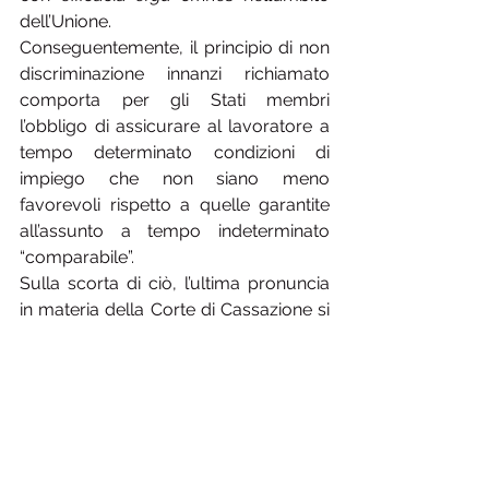
dell’Unione.
Conseguentemente, il principio di non 
discriminazione innanzi richiamato 
comporta per gli Stati membri 
l’obbligo di assicurare al lavoratore a 
tempo determinato condizioni di 
impiego che non siano meno 
favorevoli rispetto a quelle garantite 
all’assunto a tempo indeterminato 
“comparabile”.
Sulla scorta di ciò, l’ultima pronuncia 
in materia della Corte di Cassazione si 
inserisce perfettamente nel solco 
dell’orientamento giurisprudenziale 
tracciato dalla stessa. Nel caso di 
specie gli Ermellini, nell’affermare che 
nel passaggio dal precariato alla 
stabilizzazione non vi era stato alcun 