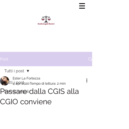
slrinforma@gmail.com
0805618083
Post
Tutti i post
Ester La Fortezza
Tutti i post
4 apr 2020
Tempo di lettura: 2 min
Passare dalla CGIS alla
Servizi Legali
CGIO conviene