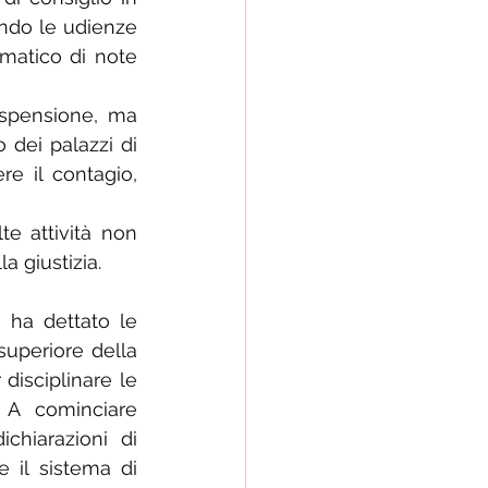
ndo le udienze 
matico di note 
ospensione, ma 
 dei palazzi di 
e il contagio, 
te attività non 
a giustizia.
a ha dettato le 
uperiore della 
isciplinare le 
 A cominciare 
chiarazioni di 
 il sistema di 