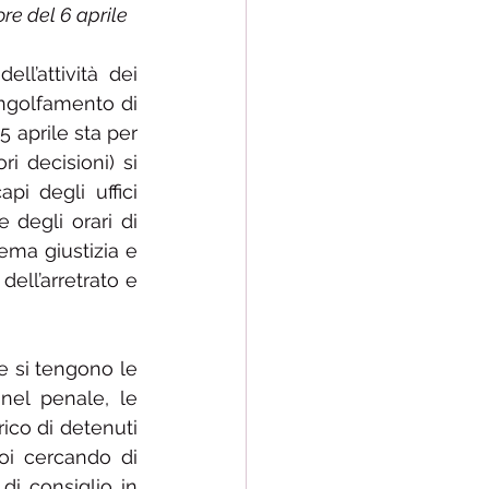
re del 6 aprile 
l’attività dei 
ngolfamento di 
5 aprile sta per 
 decisioni) si 
i degli uffici 
degli orari di 
ema giustizia e 
ll’arretrato e 
le si tengono le 
nel penale, le 
ico di detenuti 
oi cercando di 
i consiglio in 