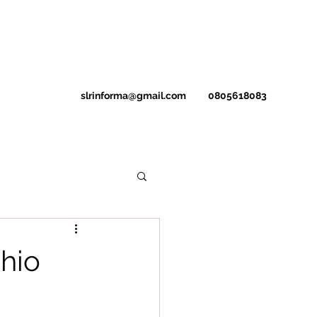
slrinforma@gmail.com
0805618083
chio