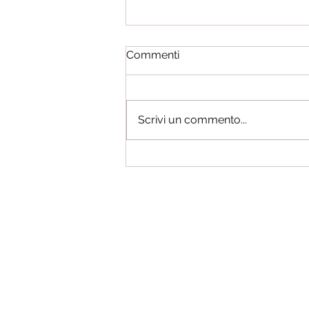
Commenti
Scrivi un commento...
Assenza ingiustificata e
dimissioni volontarie