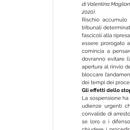
di Valentina Maglione
2020).
Rischio accumulo pe
tribunali determin
fascicoli alla ripres
essere prorogato al
comincia a pensare 
dovranno evitare l’
apertura al rinvio d
bloccare l’andament
dei tempi dei proces
Gli effetti dello sto
La sospensione ha rid
udienze urgenti ch
convalide di arresto
se loro o i difenso
chiudere i procedim