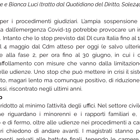
 e Bianca Luci (tratto dal Quotidiano del Diritto, Sole24o
r i procedimenti giudiziari. L’ampia sospensione del
ata dall’emergenza Covid-19 potrebbe provocare un i
a. Intanto che lo stop previsto dal Dl cura Italia fino al 1
 4 maggio dal Cdm atteso per oggi (e salvo ulteriori
alla fase 2, per ora fino al 30 giugno, in cui i cap
affollamento con misure che vanno dalla limitazione 
elle udienze. Uno stop che può mettere in crisi il sist
o, magari lento ma comunque positivo, di riduzione de
si, riscontrato negli ultimi anni.
p
otto al minimo l’attività degli uffici. Nel settore civi
e riguardano i minorenni e i rapporti familiari e, 
 e di fermo, oltre alle udienze nei procedimenti a car
ri chiedono di andare avanti. I magistrati stanno p
enti arrivati alle battute finali, tenendo le camere d