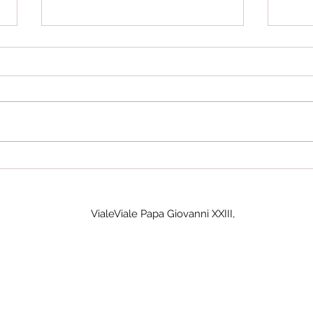
DOCENTI: il servizio svolto
Stabi
nelle "paritarie" non vale per
cont
la ricostruzione di carriera.
prec
la st
VialeViale Papa Giovanni XXIII,
Viale Papa Giovanni XXII, 2A
70124 - B A R I
Tel. 0805618083