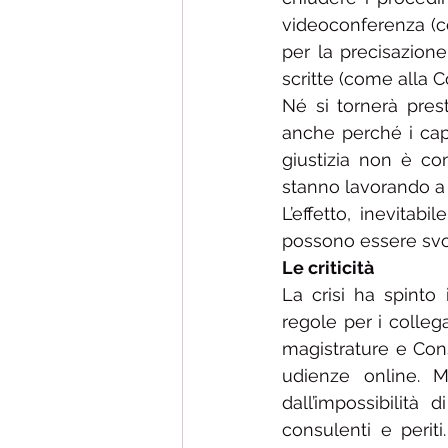
videoconferenza (co
per la precisazione
scritte (come alla C
Né si tornerà pres
anche perché i capi 
giustizia non è com
stanno lavorando a 
L’effetto, inevitabi
possono essere svolt
Le criticità
La crisi ha spinto i
regole per i colleg
magistrature e Cons
udienze online. M
dall’impossibilità
consulenti e perit