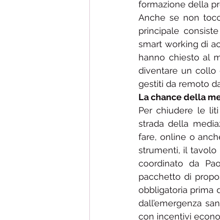
formazione della prov
Anche se non toccan
principale consiste
smart working di acce
hanno chiesto al mi
diventare un collo d
gestiti da remoto da
La chance della m
Per chiudere le lit
strada della media
fare, online o anche
strumenti, il tavolo
coordinato da Paol
pacchetto di propos
obbligatoria prima 
dall’emergenza sani
con incentivi econom