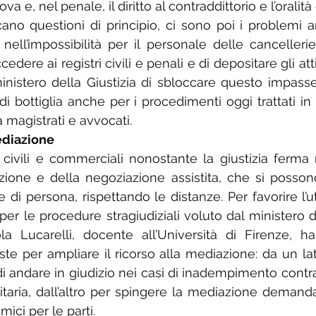
a e, nel penale, il diritto al contraddittorio e l’oralit
o questioni di principio, ci sono poi i problemi ammi
 nell’impossibilità per il personale delle cancellerie
dere ai registri civili e penali e di depositare gli atti.
nistero della Giustizia di sbloccare questo impasse 
i bottiglia anche per i procedimenti oggi trattati in 
 magistrati e avvocati.
ediazione
i civili e commerciali nonostante la giustizia ferma r
zione e della negoziazione assistita, che si posson
 di persona, rispettando le distanze. Per favorire l’uti
 per le procedure stragiudiziali voluto dal ministero de
a Lucarelli, docente all’Università di Firenze, ha
te per ampliare il ricorso alla mediazione: da un lat
di andare in giudizio nei casi di inadempimento contra
taria, dall’altro per spingere la mediazione demandat
ici per le parti.