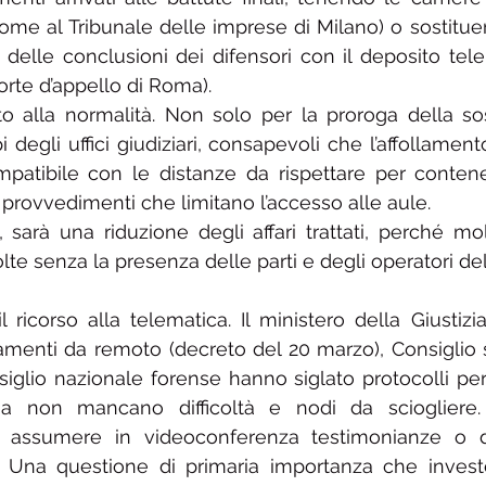
me al Tribunale delle imprese di Milano) o sostitue
 delle conclusioni dei difensori con il deposito tele
orte d’appello di Roma).
to alla normalità. Non solo per la proroga della s
degli uffici giudiziari, consapevoli che l’affollamento
patibile con le distanze da rispettare per contener
provvedimenti che limitano l’accesso alle aule. 
le, sarà una riduzione degli affari trattati, perché mol
e senza la presenza delle parti e degli operatori dell
l ricorso alla telematica. Il ministero della Giustizi
amenti da remoto (decreto del 20 marzo), Consiglio s
iglio nazionale forense hanno siglato protocolli per d
a non mancano difficoltà e nodi da sciogliere.
 di assumere in videoconferenza testimonianze o di
i. Una questione di primaria importanza che investe