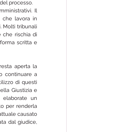
à del processo.
nistrativi. Il 
 che lavora in 
 Molti tribunali 
che rischia di 
forma scritta e 
esta aperta la 
o continuare a 
lizzo di questi 
lla Giustizia e 
 elaborate un 
o per renderla 
ttuale causato 
a dal giudice, 